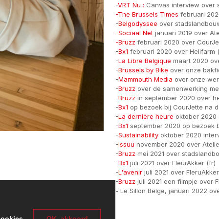
-
VRT Nu :
Canvas interview over 
-The Brussels Times
februari 20
-
Belgodyssee
over stadslandbou
-Sociaal Net
januari 2019 over Ate
-Bruzz
februari 2020 over CourJe
-
Bx1
februari 2020 over Helifarm (
-
La Libre Belgique
maart 2020 over
-
Brussels by Bike
over onze bakfie
-
Mammouth Media
over onze werk
-
Bruzz
over de samenwerking me
-
Bruzz
in september 2020 over he
-
Bx1
op bezoek bij CourJette na de
-
La dernière heure
oktober 2020 o
-
Bx1
september 2020 op bezoek bij
-
Sustainability
oktober 2020 interv
-
Issuu
november 2020 over Atelier
-
Bruzz
mei 2021 over stadslandb
-
Bx1
juli 2021 over FleurAkker (fr)
-
L'avenir
juli 2021 over FleruAkker 
-
Bruzz
juli 2021 een filmpje over 
- Le Sillon Belge, januari 2022 o
cookies
OK, akkoord