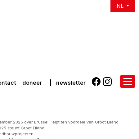
NL
ontact
doneer
|
newsletter
mber 2025 over Brussel Helpt ten voordele van Groot Eiland
025 steunt Groot Eiland
andbouwprojecten