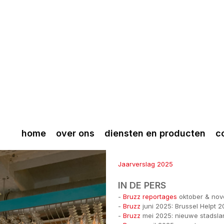
home
over ons
diensten en producten
c
Jaarverslag 2025
IN DE PERS
-
Bruzz reportages
oktober & nove
-
Bruzz
juni 2025: Brussel Helpt 2
-
Bruzz
mei 2025: nieuwe stadsl