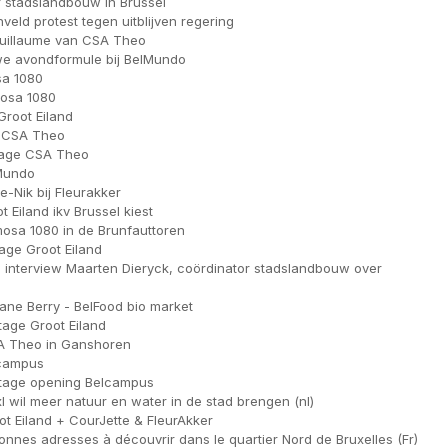
r stadslandbouw in Brussel
veld protest tegen uitblijven regering
Guillaume van CSA Theo
e avondformule bij BelMundo
a 1080
osa 1080
Groot Eiland
e CSA Theo
tage CSA Theo
Mundo
e-Nik bij Fleurakker
 Eiland ikv Brussel kiest
mosa 1080 in de Brunfauttoren
tage Groot Eiland
: interview Maarten Dieryck, coördinator stadslandbouw over
rane Berry - BelFood bio market
age Groot Eiland
A Theo in Ganshoren
lcampus
rtage opening Belcampus
l wil meer natuur en water in de stad brengen (nl)
ot Eiland + CourJette & FleurAkker
nnes adresses à découvrir dans le quartier Nord de Bruxelles (Fr)