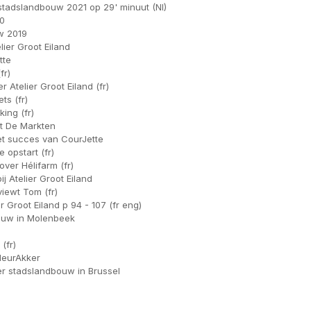
stadslandbouw 2021 op 29' minuut (Nl)
20
w 2019
lier Groot Eiland
tte
fr)
 Atelier Groot Eiland (fr)
ts (fr)
ing (fr)
t De Markten
t succes van CourJette
 opstart (fr)
ver Hélifarm (fr)
 Atelier Groot Eiland
iewt Tom (fr)
 Groot Eiland p 94 - 107 (fr eng)
ouw in Molenbeek
(fr)
FleurAkker
ver stadslandbouw in Brussel