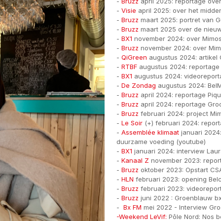
-
Bruzz
april 2025: reportage ove
-
Visie
april 2025: over het midden
-
Bruzz
maart 2025: portret van 
-
Bruzz
maart 2025 over de nieuw
-
BX1
november 2024: over Mimos
-
Bruzz
november 2024: over Mim
-
QiGreen
augustus 2024: artikel 
-
RTBF
augustus 2024: reportag
-
BX1
augustus 2024: videorepor
-
De Zondag
augustus 2024: Bel
-
Bruzz
april 2024: reportage Piqu
-
Bruzz
april 2024: reportage Groot
-
Bruzz
februari 2024: project Mi
-
Le Soir
(+) februari 2024: repor
-
Assemblée klimaat
januari 2024
duurzame voeding (youtube)
-
BX1
januari 2024: interview Lau
-
Kanaal Z
november 2023: report
-
Bruzz
oktober 2023: Opstart CS
-
HLN
februari 2023: opening Be
-
Bruzz
februari 2023: videorepo
-
Bruzz
juni 2022 : Groenblauw bx
-
Bx FM
mei 2022 - Interview Gro
-Weekend LeVif:
Pôle Nord: Nos bo