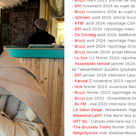
-
Bruzz
mars 2025: portrait de G
-
BX1
novembre 2024 au sujet de
-
Bruzz
novembre 2024 au sujet 
-
QiGreen
août 2024: article Groo
-
RTBF
août 2024: reportage CSA
-
BX1
août 2024: reportage vide
-
De Zondag
août 2024: BelMund
-
Bruzz
avril 2024: reportage Piq
-
Bruzz
avril 2024: reportage Gro
-
Bruzz
février 2024: projet Mimos
-
Le Soir
(+) février 2024: reporta
-
Assemblée klimaat
janvier 2024:
de l'alimentation durable (youtub
-
BX1
janvier 2024: interview Laur
-
Kanaal Z
novembre 2023: report
-
HLN
février 2023: ouverture Be
-
Bruzz
février 2023: reportage v
-
Bruzz
juin 2022 : Groenblauw bx
-
Bx FM
- mai 2022 Interview Groo
-
Le Sillion Belge
: Molenbeek, l’agr
-
Weekend LeVif
: Pôle Nord: Nos 
-VRT Nu :
Canvas interview sur l'a
-The Brussels Times
février 2020
-Belgodyssee
over stadslandbou