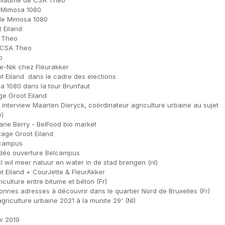
uillaume de CSA Theo
 Mimosa 1080
de Mimosa 1080
t Eiland
 Theo
o CSA Theo
o
ue-Nik chez Fleurakker
ot Eiland dans le cadre des elections
a 1080 dans la tour Brunfaut
ge Groot Eiland
 interview Maarten Dieryck, coördinateur agriculture urbaine au sujet
e)
ane Berry - BelFood bio market
age Groot Eiland
lcampus
idéo ouverture Belcampus
l wil meer natuur en water in de stad brengen (nl)
t Eiland + CourJette & FleurAkker
iculture entre bitume et béton (Fr)
bonnes adresses à découvrir dans le quartier Nord de Bruxelles (Fr)
griculture urbaine 2021 à la munite 29' (Nl)
w 2019