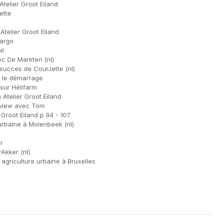
Atelier Groot Eiland
ette
telier Groot Eiland
cargo
il
ec De Markten (nl)
succes de CourJette (nl)
s le démarrage
sur Hélifarm
Atelier Groot Eiland
rview avec Tom
Groot Eiland p 94 - 107
urbaine à Molenbeek (nl)
r
rAkker (nl)
r agriculture urbaine à Bruxelles