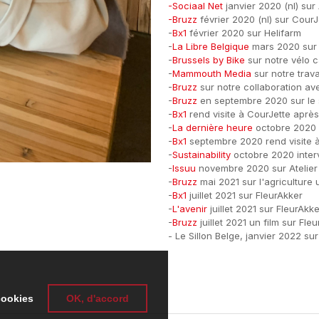
-Sociaal Net
janvier 2020 (nl) sur 
-Bruzz
février 2020 (nl) sur CourJ
-
Bx1
février 2020 sur Helifarm
-
La Libre Belgique
mars 2020 sur A
-
Brussels by Bike
sur notre vélo 
-
Mammouth Media
sur notre trava
-
Bruzz
sur notre collaboration av
-
Bruzz
en septembre 2020 sur le 
-
Bx1
rend visite à CourJette aprè
-
La dernière heure
octobre 2020 
-
Bx1
septembre 2020 rend visite à 
-
Sustainability
octobre 2020 inte
-
Issuu
novembre 2020 sur Atelier 
-
Bruzz
mai 2021 sur l'agriculture 
-
Bx1
juillet 2021 sur FleurAkker
-
L'avenir
juillet 2021 sur FleurAkke
-
Bruzz
juillet 2021 un film sur Fleu
- Le Sillon Belge, janvier 2022 su
cookies
OK, d'accord