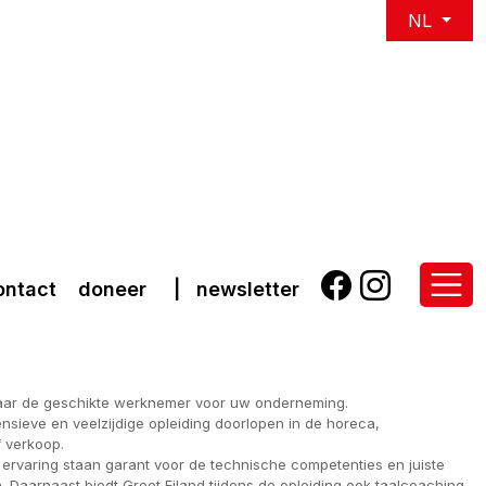
NL
ontact
doneer
|
newsletter
aar de geschikte werknemer voor uw onderneming.
sieve en veelzijdige opleiding doorlopen in de horeca,
f verkoop.
 ervaring staan garant voor de technische competenties en juiste
 Daarnaast biedt Groot Eiland tijdens de opleiding ook taalcoaching