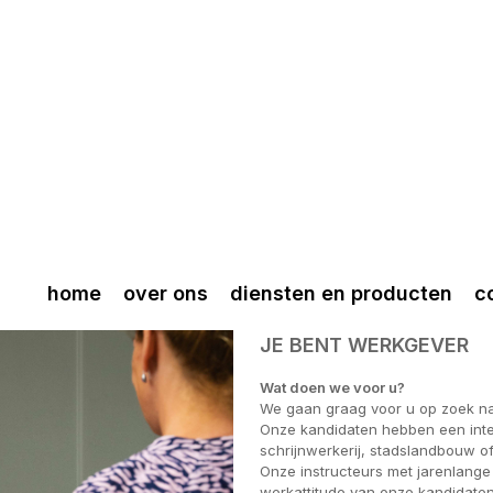
home
over ons
diensten en producten
c
JE BENT WERKGEVER
Wat doen we voor u?
We gaan graag voor u op zoek n
Onze kandidaten hebben een inten
schrijnwerkerij, stadslandbouw o
Onze instructeurs met jarenlange
werkattitude van onze kandidaten.