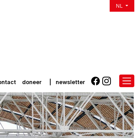
NL
ontact
doneer
|
newsletter