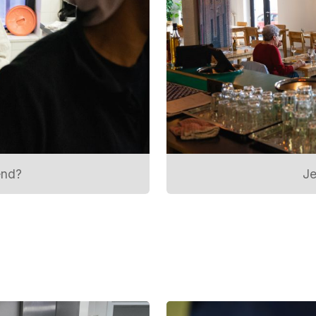
end?
Je