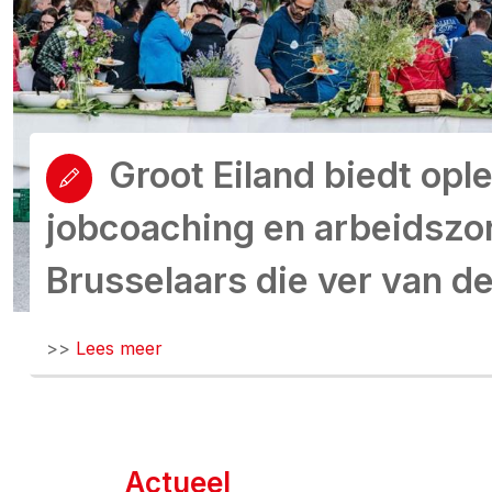
Groot Eiland biedt opl
jobcoaching en arbeidszor
Brusselaars die ver van d
>>
Lees meer
Actueel