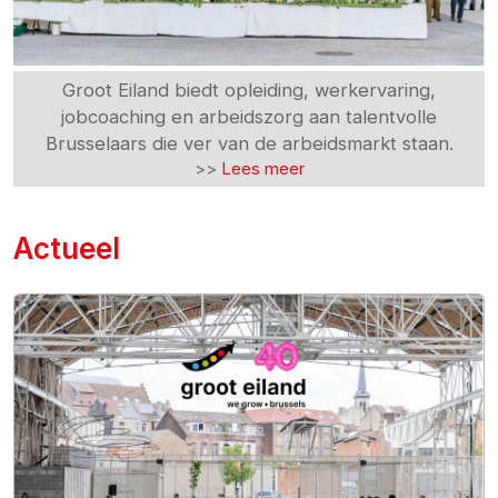
Groot Eiland biedt opleiding, werkervaring,
Groot Eiland biedt opleiding, werkervaring,
jobcoaching en arbeidszorg aan talentvolle
jobcoaching en arbeidszorg aan talentvolle
Brusselaars die ver van de arbeidsmarkt staan.
Brusselaars die ver van de arbeidsmarkt staan.
>>
Lees meer
>>
Lees meer
Actueel