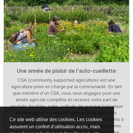
Une année de plaisir de l'auto-cueillette
CSA (community supported agriculture) est une
agriculture prise en charge par la communauté. En tant
que membre d'un CSA, vous vous engagez pour une
année agricole complète et recevez votre part de
produits durables, sains, cultivés de manière biologique
et écologique. La récolte est une tâche que vous
effectuez vous-même. À Jette, vous êtes le bienvenu à
Ce site web utilise des cookies. Les cookies
la ferme d'autocueillette CourJette pour des légumes
assurent un confort d’utilisation accru, mais
ultra-frais et à la ferme florale FleurAkker pour votre