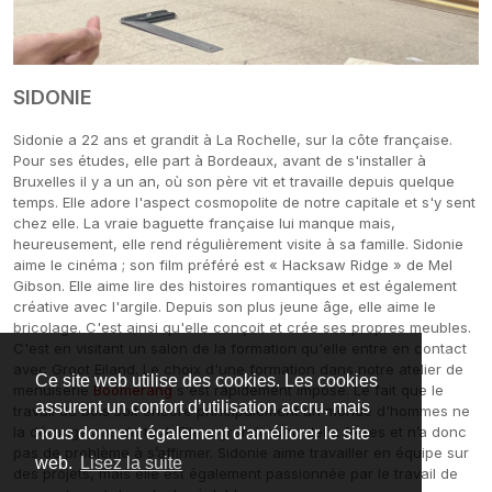
SIDONIE
Sidonie a 22 ans et grandit à La Rochelle, sur la côte française.
Pour ses études, elle part à Bordeaux, avant de s'installer à
Bruxelles il y a un an, où son père vit et travaille depuis quelque
temps. Elle adore l'aspect cosmopolite de notre capitale et s'y sent
chez elle. La vraie baguette française lui manque mais,
heureusement, elle rend régulièrement visite à sa famille. Sidonie
aime le cinéma ; son film préféré est « Hacksaw Ridge » de Mel
Gibson. Elle aime lire des histoires romantiques et est également
créative avec l'argile. Depuis son plus jeune âge, elle aime le
bricolage. C'est ainsi qu'elle conçoit et crée ses propres meubles.
C'est en visitant un salon de la formation qu'elle entre en contact
avec Groot Eiland. Le choix d'une formation dans notre atelier de
Ce site web utilise des cookies. Les cookies
menuiserie
Boomerang
s'est rapidement imposé. Le fait que le
assurent un confort d’utilisation accru, mais
travail du bois soit encore principalement un monde d'hommes ne
la dérange pas du tout. Elle a grandi avec deux frères et n’a donc
nous donnent également d'améliorer le site
pas de problème à s’affirmer. Sidonie aime travailler en équipe sur
web.
Lisez la suite
des projets, mais elle est également passionnée par le travail de